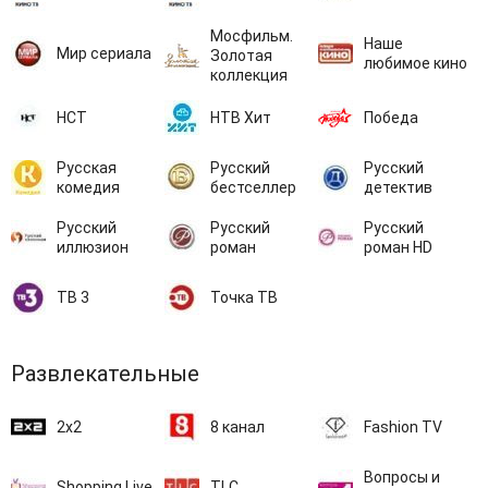
Мосфильм.
Наше
Мир сериала
Золотая
любимое кино
коллекция
НСТ
НТВ Хит
Победа
Русская
Русский
Русский
комедия
бестселлер
детектив
Русский
Русский
Русский
иллюзион
роман
роман HD
ТВ 3
Точка ТВ
Развлекательные
2x2
8 канал
Fashion TV
Вопросы и
Shopping Live
TLC