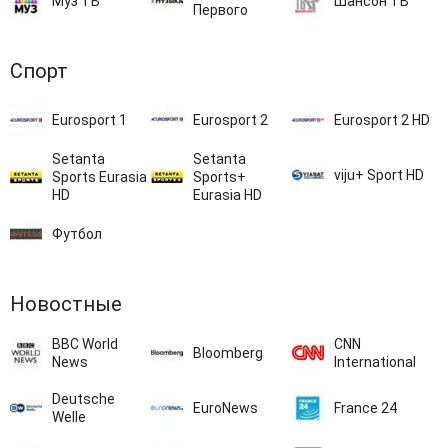
Муз ТВ
Шансон ТВ
Первого
Спорт
Eurosport 1
Eurosport 2
Eurosport 2 HD
Setanta
Setanta
viju+ Sport HD
Sports Eurasia
Sports+
HD
Eurasia HD
Футбол
Новостные
BBC World
CNN
Bloomberg
News
International
Deutsche
EuroNews
France 24
Welle