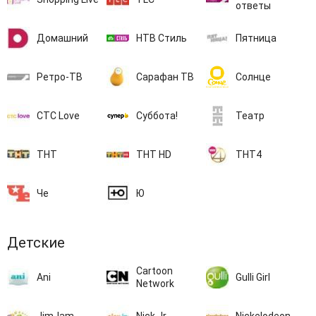
ответы
Домашний
НТВ Стиль
Пятница
Ретро-ТВ
Сарафан ТВ
Солнце
СТС Love
Суббота!
Театр
ТНТ
ТНТ HD
ТНТ4
Че
Ю
Детские
Cartoon
Ani
Gulli Girl
Network
JimJam
Nick Jr.
Nickelodeon