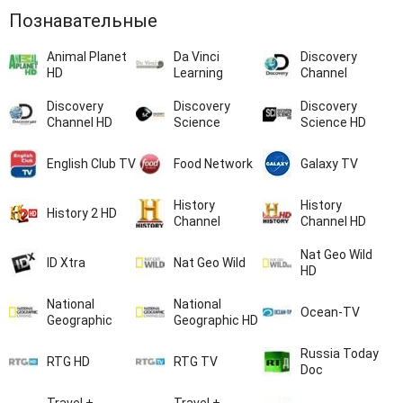
Познавательные
Animal Planet
Da Vinci
Discovery
HD
Learning
Channel
Discovery
Discovery
Discovery
Channel HD
Science
Science HD
English Club TV
Food Network
Galaxy TV
History
History
History 2 HD
Channel
Channel HD
Nat Geo Wild
ID Xtra
Nat Geo Wild
HD
National
National
Ocean-TV
Geographic
Geographic HD
Russia Today
RTG HD
RTG TV
Doc
Travel +
Travel +