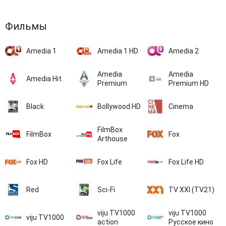
Фильмы
Amedia 1
Amedia 1 HD
Amedia 2
Amedia
Amedia
Amedia Hit
Premium
Premium HD
Black
Bollywood HD
Cinema
FilmBox
FilmBox
Fox
Arthouse
Fox HD
Fox Life
Fox Life HD
Red
Sci-Fi
TV XXI (TV21)
viju TV1000
viju TV1000
viju TV1000
action
Русское кино