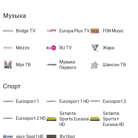
Музыка
Bridge TV
Europa Plus TV
FON Music
Mezzo
RU TV
Жара
Музыка
Муз ТВ
Шансон ТВ
Первого
Спорт
Eurosport 1
Eurosport 1 HD
Eurosport 2
Setanta
Setanta
Eurosport 2 HD
Sports Eurasia
Sports+
HD
Eurasia HD
viju+ Sport HD
Футбол