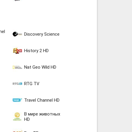
nel
Discovery Science
History 2 HD
Nat Geo Wild HD
RTG TV
Travel Channel HD
В мире животных
HD