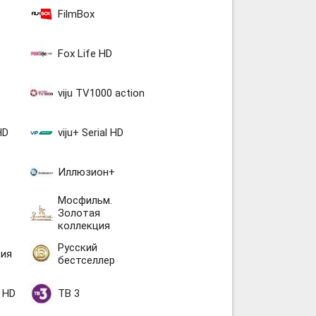
FilmBox
Fox Life HD
viju TV1000 action
HD
viju+ Serial HD
Иллюзион+
Мосфильм.
Золотая
коллекция
Русский
дия
бестселлер
 HD
ТВ 3