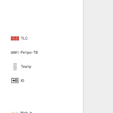
TLC
Ретро-ТВ
Театр
Ю
Nick Jr.