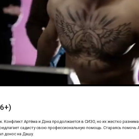
16+)
. Конфликт Артёма и Дэна продолжается в СИЗО, но их жестко разнима
предлагает садисту свою профессиональную помощь. Стараясь помочь А
ал донос на Дашу.