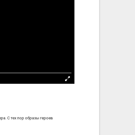
ра. С тех пор образы героев