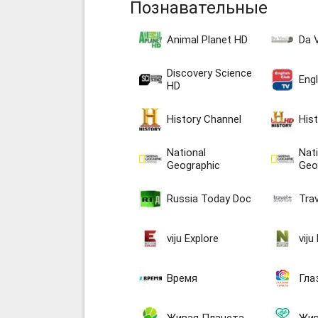
Познавательные
Animal Planet HD
Da V
Discovery Science
Eng
HD
History Channel
His
National
Nat
Geographic
Geo
Russia Today Doc
Tra
viju Explore
viju
Время
Гла
Живая Планета
Жив