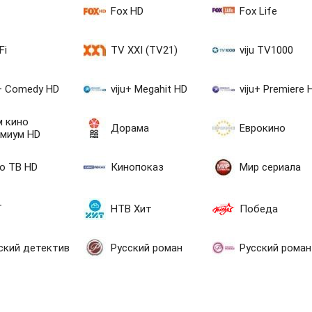
Fox HD
Fox Life
Fi
TV XXI (TV21)
viju TV1000
u+ Comedy HD
viju+ Megahit HD
viju+ Premiere 
 кино
Дорама
Еврокино
миум HD
о ТВ HD
Кинопоказ
Мир сериала
Т
НТВ Хит
Победа
ский детектив
Русский роман
Русский роман