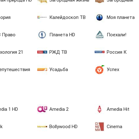
ория
Калейдоскоп ТВ
Моя планета
 Право
Планета HD
Поехали!
хология 21
РЖД ТВ
Россия К
епутешествия
Усадьба
Успех
dia 1 HD
Amedia 2
Amedia Hit
ck
Bollywood HD
Cinema