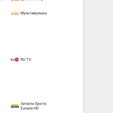
Мультимузыка
RU TV
Setanta Sports
Eurasia HD