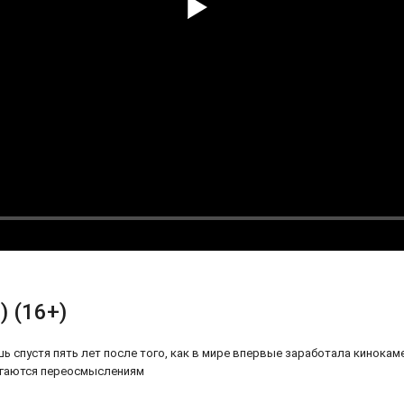
 (16+)
ь спустя пять лет после того, как в мире впервые заработала кинокаме
ргаются переосмыслениям