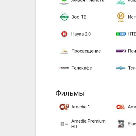
Зоо ТВ
Ист
Наука 2.0
НТВ
Просвещение
Пси
Телекафе
Тел
Фильмы
Amedia 1
Ame
Amedia Premium
Bla
HD