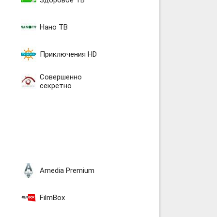
Нано ТВ
Приключения HD
Совершенно
секретно
Amedia Premium
FilmBox