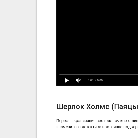
0:00
/ 0:00
Шерлок Холмс (Паяцы)
Первая экранизация состоялась всего лиш
знаменитого детектива постоянно подве