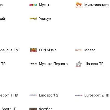
ма
Мульт
Мультиландия
жий
Уникум
opa Plus TV
FON Music
Mezzo
 ТВ
Музыка Первого
Шансон ТВ
osport 1 HD
Eurosport 2
Eurosport 2 HD
+ Sport HD
Футбол