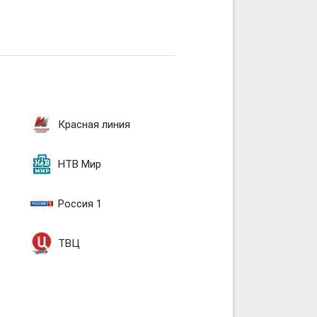
Красная линия
НТВ Мир
Россия 1
ТВЦ