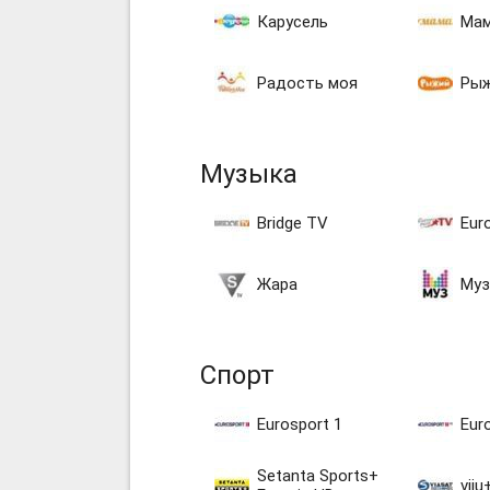
Карусель
Ма
Радость моя
Ры
Музыка
Bridge TV
Eur
Жара
Муз
Спорт
Eurosport 1
Eur
Setanta Sports+
viju