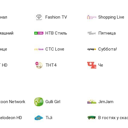
анал
Fashion TV
Shopping Live
машний
НТВ Стиль
Пятница
нце
СТС Love
Суббота!
 HD
ТНТ4
Че
toon Network
Gulli Girl
JimJam
kelodeon HD
TiJi
В гостях у ска