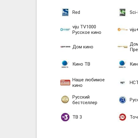
Red
Sci-
viju TV1000
vij
Русское кино
Дом
Дом кино
Пре
Кино ТВ
Кин
Наше любимое
НС
кино
Русский
Рус
бестселлер
ТВ 3
Точ