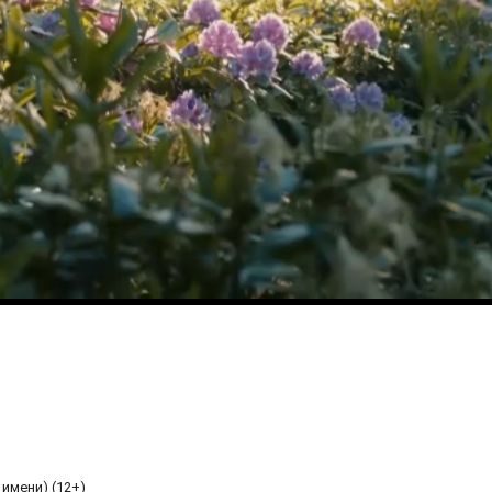
имени) (12+)