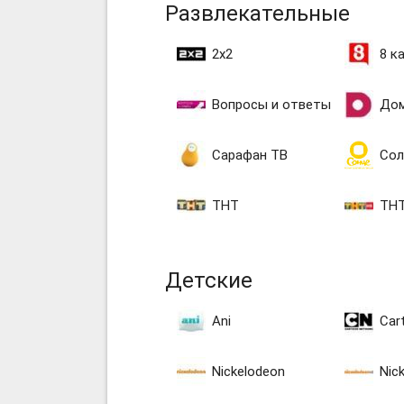
Развлекательные
2x2
8 к
Вопросы и ответы
До
Сарафан ТВ
Сол
ТНТ
ТНТ
Детские
Ani
Car
Nickelodeon
Nic