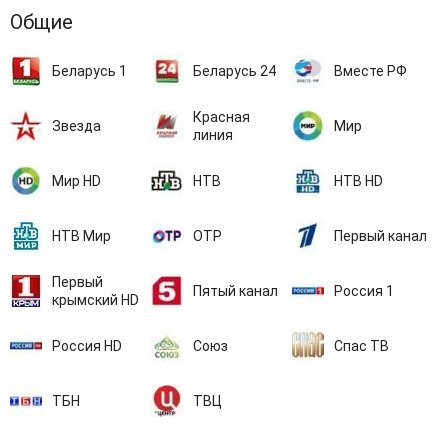
Общие
Беларусь 1
Беларусь 24
Вместе РФ
Красная
Звезда
Мир
линия
Мир HD
НТВ
НТВ HD
НТВ Мир
ОТР
Первый канал
Первый
Пятый канал
Россия 1
крымский HD
Россия HD
Союз
Спас ТВ
ТБН
ТВЦ