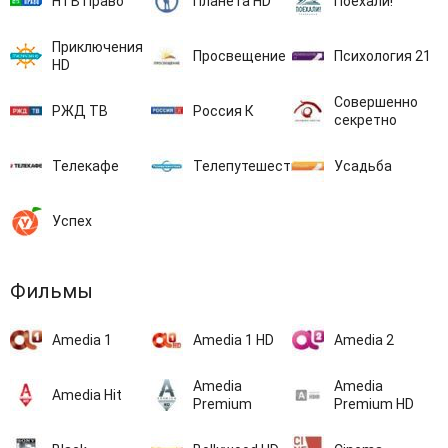
НТВ Право
Планета HD
Поехали!
Приключения
Просвещение
Психология 21
HD
Совершенно
РЖД ТВ
Россия К
секретно
Телекафе
Телепутешествия
Усадьба
Успех
Фильмы
Amedia 1
Amedia 1 HD
Amedia 2
Amedia
Amedia
Amedia Hit
Premium
Premium HD