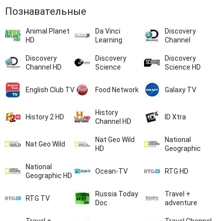
Познавательные
Animal Planet
Da Vinci
Discovery
HD
Learning
Channel
Discovery
Discovery
Discovery
Channel HD
Science
Science HD
English Club TV
Food Network
Galaxy TV
History
History 2 HD
ID Xtra
Channel HD
Nat Geo Wild
National
Nat Geo Wild
HD
Geographic
National
Ocean-TV
RTG HD
Geographic HD
Russia Today
Travel +
RTG TV
Doc
adventure
Travel +
Travel Channel